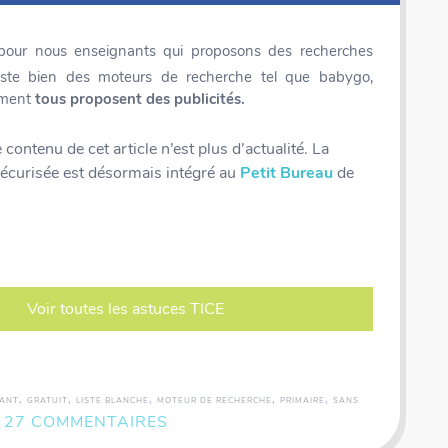
s pour nous enseignants qui proposons des recherches
xiste bien des moteurs de recherche tel que babygo,
ement
tous proposent des publicités.
contenu de cet article n’est plus d’actualité. La
sécurisée est désormais intégré au
Petit Bureau
de
Voir toutes les astuces TICE
,
,
,
,
,
FANT
GRATUIT
LISTE BLANCHE
MOTEUR DE RECHERCHE
PRIMAIRE
SANS
27 COMMENTAIRES