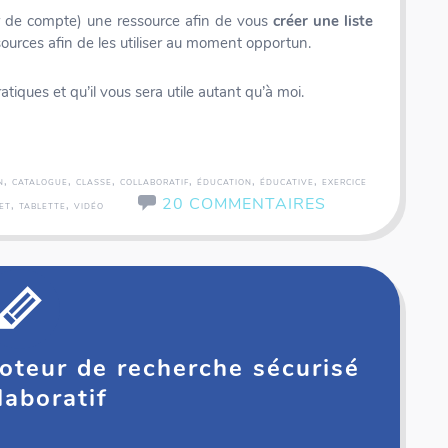
éer de compte) une ressource afin de vous
créer une liste
ources afin de les utiliser au moment opportun.
atiques et qu’il vous sera utile autant qu’à moi.
,
,
,
,
,
,
N
CATALOGUE
CLASSE
COLLABORATIF
ÉDUCATION
ÉDUCATIVE
EXERCICE
20 COMMENTAIRES
,
,
ET
TABLETTE
VIDÉO
actions & Décimaux
Panorama - Voyage autour du monde
oteur de recherche sécurisé
laboratif