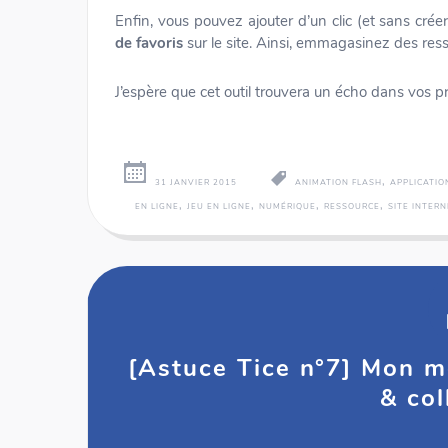
Enfin, vous pouvez ajouter d’un clic (et sans cr
de favoris
sur le site. Ainsi, emmagasinez des ress
J’espère que cet outil trouvera un écho dans vos pr
,
31 JANVIER 2015
ANIMATION FLASH
APPLICATIO
,
,
,
,
EN LIGNE
JEU EN LIGNE
NUMÉRIQUE
RESSOURCE
SITE INTERN
Numericards - Fr
[Astuce Tice n°7] Mon m
& col