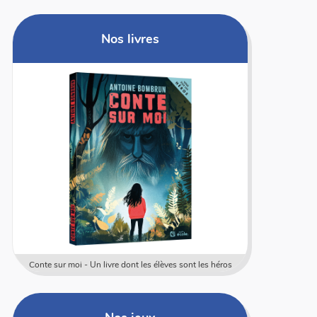
Nos livres
Conte sur moi - Un livre dont les élèves sont les héros
Coffret rally