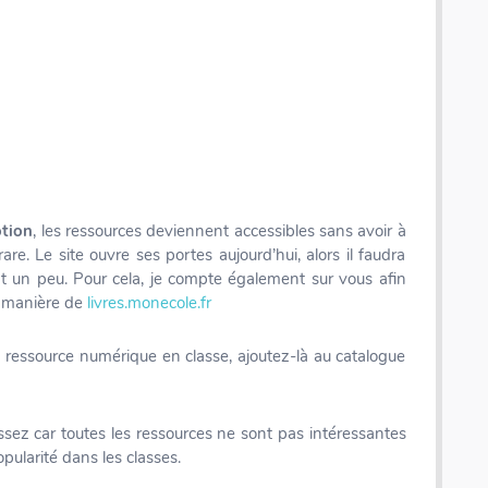
tion
, les ressources deviennent accessibles sans avoir à
are. Le site ouvre ses portes aujourd’hui, alors il faudra
t un peu. Pour cela, je compte également sur vous afin
la manière de
livres.monecole.fr
une ressource numérique en classe, ajoutez-là au catalogue
Coffret rallye - 200 inventions - Fiches illustrées
ez car toutes les ressources ne sont pas intéressantes
opularité dans les classes.