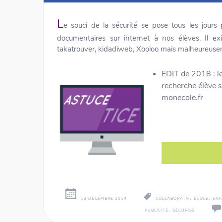
L
e souci de la sécurité se pose tous les jour
documentaires sur internet à nos élèves. Il e
takatrouver, kidadiweb, Xooloo mais malheureus
EDIT de 2018 : le 
recherche élève 
monecole.fr
,
,
13 DÉCEMBRE 2014
COLLABORATIF
ÉCOLE
EN
,
PUBLICITÉ
SÉCURISÉ