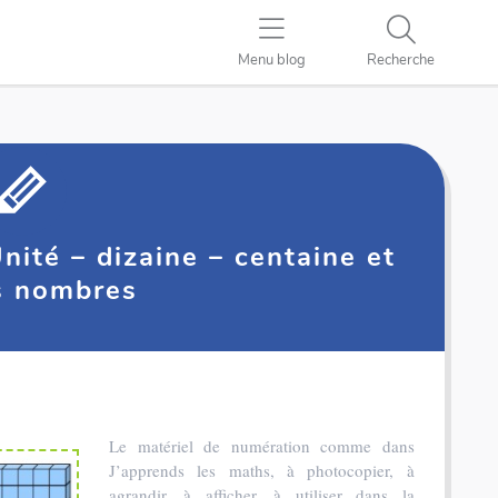
Menu blog
Recherche
nité – dizaine – centaine et
s nombres
Le matériel de numération comme dans
J’apprends les maths, à photocopier, à
agrandir, à afficher, à utiliser dans la