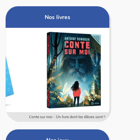
Nos livres
Conte sur moi - Un livre dont les élèves sont les héros
Coffret rally