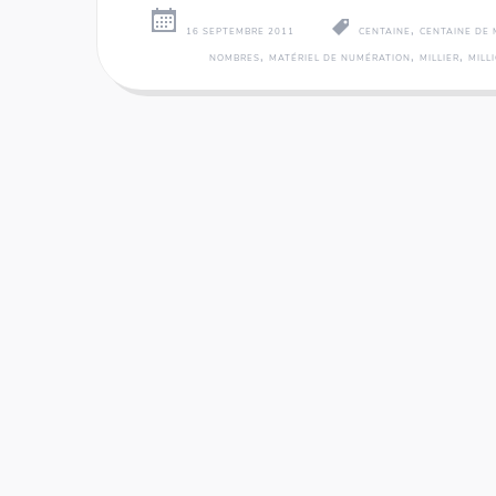
,
16 SEPTEMBRE 2011
CENTAINE
CENTAINE DE 
,
,
,
NOMBRES
MATÉRIEL DE NUMÉRATION
MILLIER
MILL