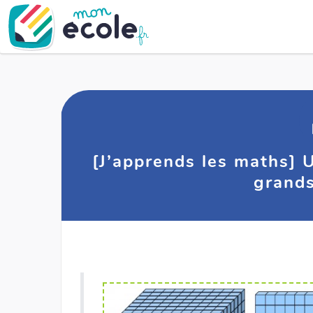
[J’apprends les maths] U
grand