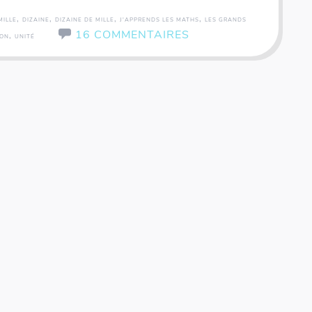
,
,
,
,
MILLE
DIZAINE
DIZAINE DE MILLE
J'APPRENDS LES MATHS
LES GRANDS
16 COMMENTAIRES
,
ION
UNITÉ
Coffret rallye - 200 inventions - Fiches illustrées