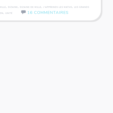
,
,
,
,
MILLE
DIZAINE
DIZAINE DE MILLE
J'APPRENDS LES MATHS
LES GRANDS
16 COMMENTAIRES
,
ION
UNITÉ
Coffret rallye - 200 inventions - Fiches illustrées