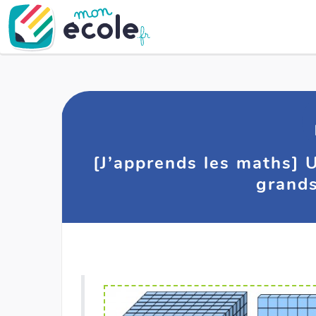
[J’apprends les maths] U
grand