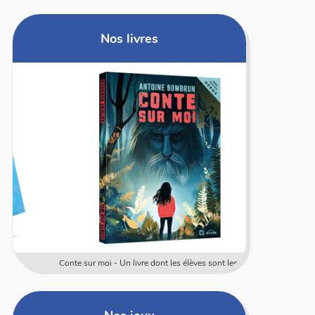
Nos livres
Conte sur moi - Un livre dont les élèves sont les héros
Coffret rally