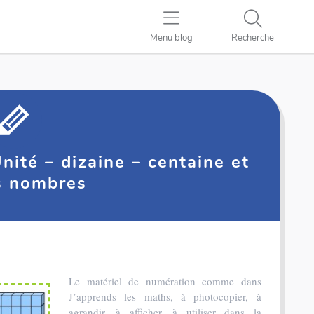
Menu blog
Recherche
nité – dizaine – centaine et
s nombres
Le matériel de numération comme dans
J’apprends les maths, à photocopier, à
agrandir, à afficher, à utiliser dans la