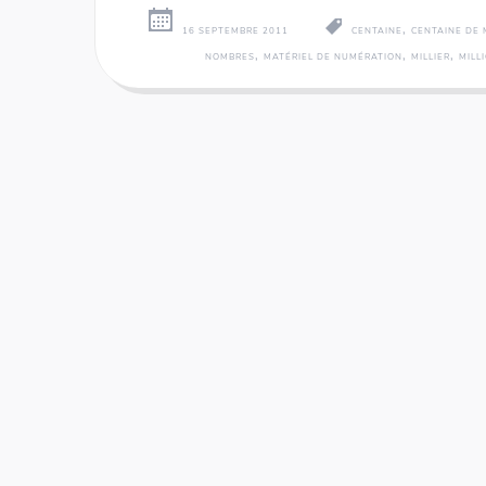
,
16 SEPTEMBRE 2011
CENTAINE
CENTAINE DE 
,
,
,
NOMBRES
MATÉRIEL DE NUMÉRATION
MILLIER
MILL