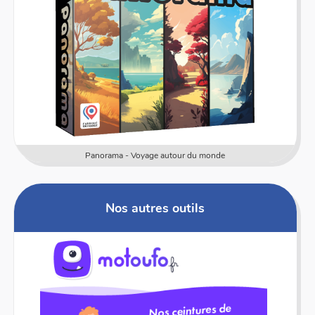
ma - Voyage autour du monde
Numeric
Nos autres outils