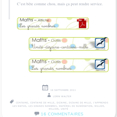
C’est bête comme chou, mais ça peut rendre service.
16 SEPTEMBRE 2011
LORIN WALTER
,
,
,
,
CENTAINE
CENTAINE DE MILLE
DIZAINE
DIZAINE DE MILLE
J'APPRENDS
,
,
,
,
LES MATHS
LES GRANDS NOMBRES
MATÉRIEL DE NUMÉRATION
MILLIER
,
MILLION
UNITÉ
16 COMMENTAIRES