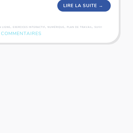
LIRE LA SUITE
→
,
,
,
,
N LIGNE
EXERCICES INTERACTIF
NUMÉRIQUE
PLAN DE TRAVAIL
SUIVI
 COMMENTAIRES
Coffret rallye - 200 inventions - Fiches illustrées