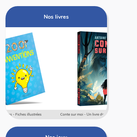
Nos livres
Conte sur moi - Un livre dont les élèves sont les héros
Coffret rally