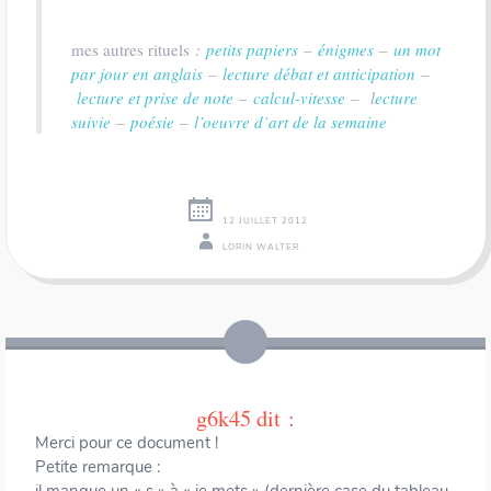
mes autres rituels
:
petits papiers
–
énigmes
–
un mot
par jour en anglais
–
lecture débat et anticipation
–
lecture et prise de note
–
calcul-vitesse
–
l
ecture
suivie
–
poésie
–
l’oeuvre d’art de la semaine
12 JUILLET 2012
LORIN WALTER
Navigation
←
→
des
articles
g6k45
dit :
Merci pour ce document !
Petite remarque :