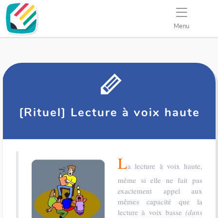
Menu
[Rituel] Lecture à voix haute
L
a lecture à voix haute,
même si elle ne fait pas
exactement appel aux
mêmes capacité que la
lecture à voix basse
(dans