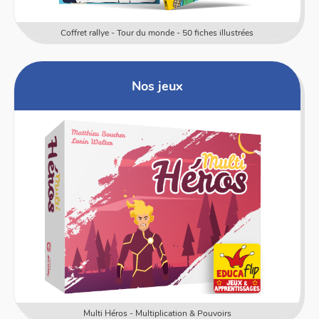
L'Odyssée d'Izia - Un livre dont les élèves sont les héros
Nos jeux
Multi Héros - Multiplication & Pouvoirs