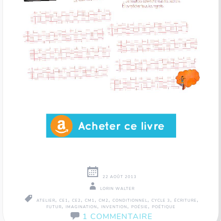
22 AOÛT 2013
LORIN WALTER
,
,
,
,
,
,
,
,
ATELIER
CE1
CE2
CM1
CM2
CONDITIONNEL
CYCLE 3
ÉCRITURE
,
,
,
,
FUTUR
IMAGINATION
INVENTION
POÉSIE
POÉTIQUE
1 COMMENTAIRE