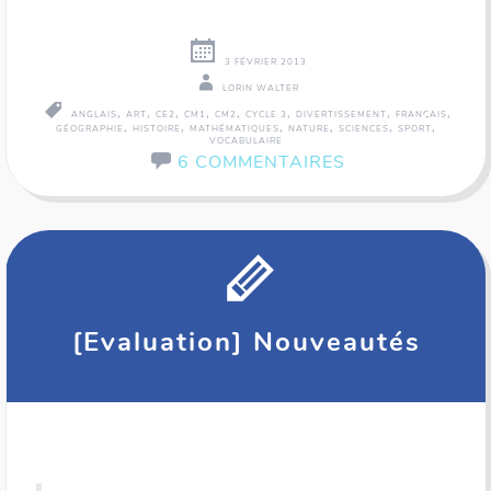
3 FÉVRIER 2013
LORIN WALTER
,
,
,
,
,
,
,
,
ANGLAIS
ART
CE2
CM1
CM2
CYCLE 3
DIVERTISSEMENT
FRANÇAIS
,
,
,
,
,
,
GÉOGRAPHIE
HISTOIRE
MATHÉMATIQUES
NATURE
SCIENCES
SPORT
VOCABULAIRE
6 COMMENTAIRES
[Evaluation] Nouveautés