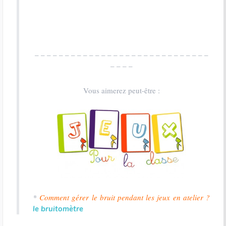
– – – – – – – – – – – – – – – – – – – – – – – – – – – – –
– – – –
Vous aimerez peut-être :
*
Comment gérer le bruit pendant les jeux en atelier ?
le bruitomètre