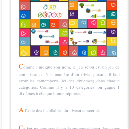
C
omme l’indique son nom, le jeu sétou est un jeu de
connaissance, à la manière d’un trivial pursuit, il faut
avoir les camemberts (ici des dixièmes) dans chaque
catégories. Comme il y a 10 catégories, on gagne 1
dixièmes à chaque bonne réponse.
A
l’aide des incollables du niveau concerné.
C
e jeu ne comprend que le support plateau, les cartes