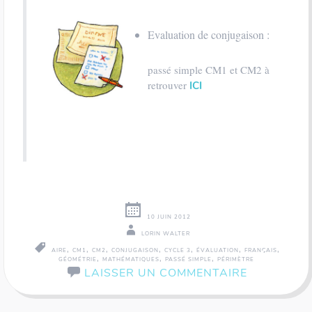
Evaluation de conjugaison :
passé simple CM1 et CM2 à
retrouver
ICI
10 JUIN 2012
LORIN WALTER
,
,
,
,
,
,
,
AIRE
CM1
CM2
CONJUGAISON
CYCLE 3
ÉVALUATION
FRANÇAIS
,
,
,
GÉOMÉTRIE
MATHÉMATIQUES
PASSÉ SIMPLE
PÉRIMÈTRE
LAISSER UN COMMENTAIRE